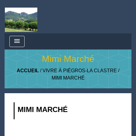
menu
Mimi Marché
ACCUEIL
/
VIVRE À PIÉGROS-LA CLASTRE
/
MIMI MARCHÉ
MIMI MARCHÉ