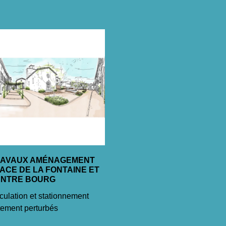
RAVAUX AMÉNAGEMENT
ACE DE LA FONTAINE ET
ENTRE BOURG
culation et stationnement
tement perturbés