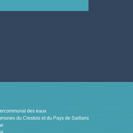
Voir tout
tercommunal des eaux
nes du Crestois et du Pays de Saillans
me
al