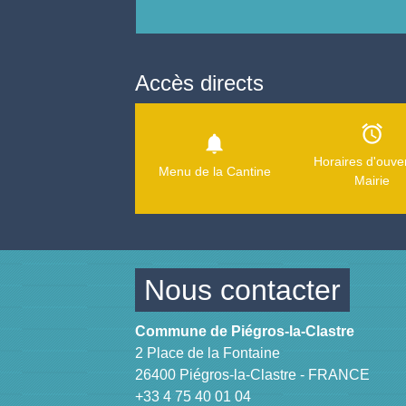
Accès directs
alarm
notifications
Horaires d'ouve
Menu de la Cantine
Mairie
Nous contacter
Commune de Piégros-la-Clastre
2 Place de la Fontaine
26400 Piégros-la-Clastre - FRANCE
+33 4 75 40 01 04