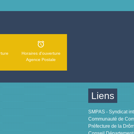
alarm
rture
Horaires d'ouverture
Agence Postale
Liens
SMPAS - Syndicat in
Communauté de Commu
Préfecture de la Drô
Conseil Département