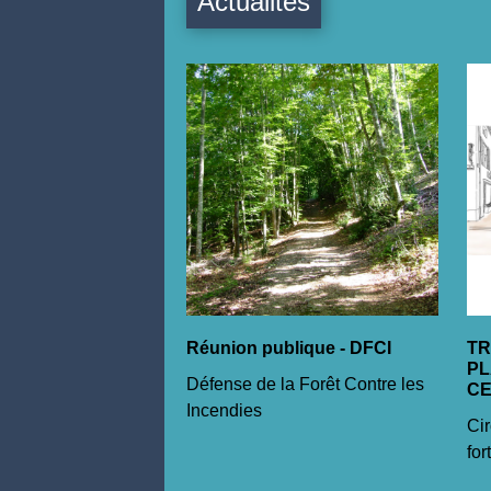
Actualités
Réunion publique - DFCI
T
PL
Défense de la Forêt Contre les
C
Incendies
Cir
for